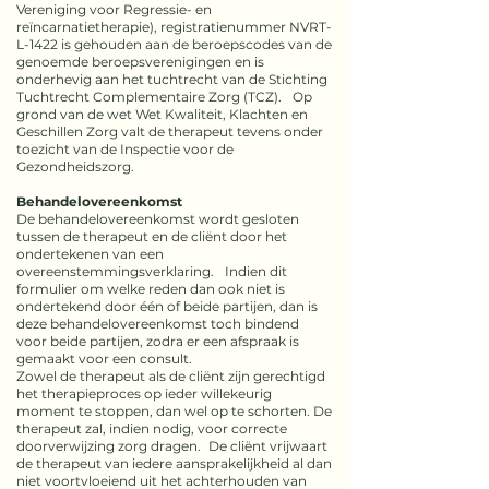
Vereniging voor Regressie- en
reïncarnatietherapie), registratienummer NVRT-
L-1422 is gehouden aan de beroepscodes van de
genoemde beroepsverenigingen en is
onderhevig aan het tuchtrecht van de Stichting
Tuchtrecht Complementaire Zorg (TCZ). Op
grond van de wet Wet Kwaliteit, Klachten en
Geschillen Zorg valt de therapeut tevens onder
toezicht van de Inspectie voor de
Gezondheidszorg.
Behandelovereenkomst
De behandelovereenkomst wordt gesloten
tussen de therapeut en de cliënt door het
ondertekenen van een
overeenstemmingsverklaring. Indien dit
formulier om welke reden dan ook niet is
ondertekend door één of beide partijen, dan is
deze behandelovereenkomst toch bindend
voor beide partijen, zodra er een afspraak is
gemaakt voor een consult.
Zowel de therapeut als de cliënt zijn gerechtigd
het therapieproces op ieder willekeurig
moment te stoppen, dan wel op te schorten. De
therapeut zal, indien nodig, voor correcte
doorverwijzing zorg dragen. De cliënt vrijwaart
de therapeut van iedere aansprakelijkheid al dan
niet voortvloeiend uit het achterhouden van