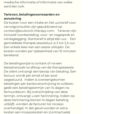
medische informatie of informatie van welke
aard dan ook.
Tarieven, betalingsvoorwaarden en
annulering
De kosten voor een intake en het uurtarief voor
vervolgconsulten zijn gepubliceerd op
contact@soulwork-therapy.com. Tarieven zijn
inclusief voorbereiding, voor- en nagesprek en
verslaglegging. Starttarief is altijd één uur. Een
gemiddelde therapie sessieduur is 2 tot 2,5 uur.
Een enkele keer kan een sessie uitlopen. De
kosten worden per tijdseenheid van 15 minuten
berekend.
De betalingswijze is contant of via een
betaalverzoek na afloop van de therapiesessie.
De cliënt ontvangt een bewijs van betaling. Een
factuur wordt per email of per post
opgestuurd. Indien is overeengekomen
betalingen per bankoverschrijving te voldoen,
geldt een betalingstermijn van 14 dagen na
factuurdatum. Bij overschrijding van deze
termijn, ontvangt u een herinnering. Indien op
deze herinnering binnen 14 dagen betaling
uitblijft, worden de facturen ter incasso
overhandigd. In dat geval worden er extra
kosten aan incassokosten en (contractuele)