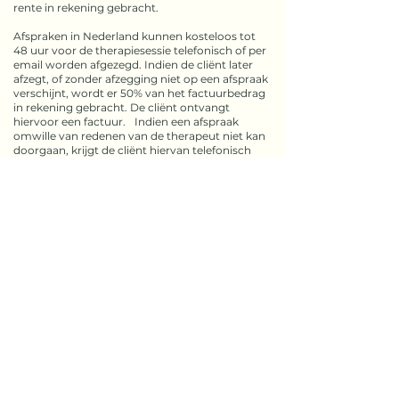
rente in rekening gebracht.
Afspraken in Nederland kunnen kosteloos tot
48 uur voor de therapiesessie telefonisch of per
email worden afgezegd. Indien de cliënt later
afzegt, of zonder afzegging niet op een afspraak
verschijnt, wordt er 50% van het factuurbedrag
in rekening gebracht. De cliënt ontvangt
hiervoor een factuur. Indien een afspraak
omwille van redenen van de therapeut niet kan
doorgaan, krijgt de cliënt hiervan telefonisch
en/of per email bericht. De kosten van het
geplande consult komen dan te vervallen.
Bij een sessie in Spanje wordt vooraf een
aanbetaling gevraagd. Bij annulering van de
reservering zal de aanbetaling niet teruggestort
worden.
Cliëntendossier
De door de cliënt verstrekte gegevens worden
conform de wettelijke eisen vertrouwelijk
behandeld. Op verzoek van de cliënt kan de
cliënt inzage hebben in zijn/haar cliëntendossier.
Geschillen
Ingeval van een klacht dient de cliënt contact
op te nemen met de therapeut. Beide partijen